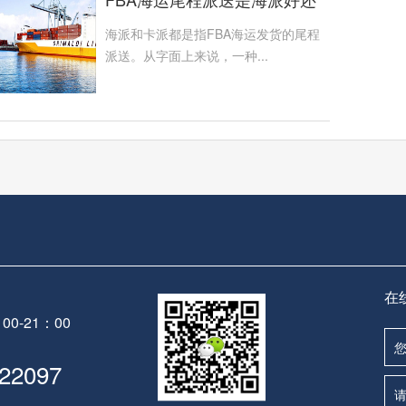
是卡派好？两者的区别有哪些
海派和卡派都是指FBA海运发货的尾程
派送。从字面上来说，一种...
在
0-21：00
22097