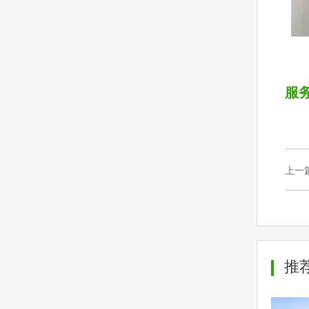
服
上一
推